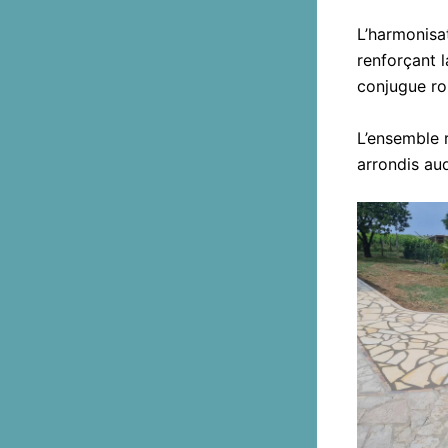
L’harmonisat
renforçant l
conjugue ro
L’ensemble 
arrondis au