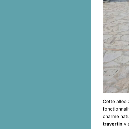
Cette allée 
fonctionnali
charme natu
travertin
vie