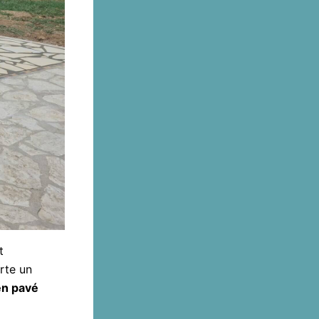
t
rte un
en pavé